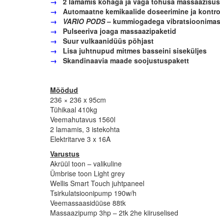
→
2 lamamis kohaga ja väga tõhusa massaazisüs
→
Automaatne kemikaalide doseerimine ja kontro
→
VARIO PODS
– kummiogadega vibratsioonima
→
Pulseeriva joaga massaazipaketid
→
Suur vulkaanidüüs põhjast
→
Lisa juhtnupud mitmes basseini siseküljes
→
Skandinaavia maade soojustuspakett
Mõõdud
236 × 236 x 95cm
Tühikaal 410kg
Veemahutavus 1560l
2 lamamis, 3 istekohta
Elektritarve 3 x 16A
Varustus
Akrüül toon – valikuline
Ümbrise toon Light grey
Wellis Smart Touch juhtpaneel
Tsirkulatsioonipump 190w/h
Veemassaasidüüse 88tk
Massaazipump 3hp – 2tk 2he kiiruselised