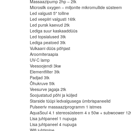
Massaazipump 2hp – 2tk
Microsilk oxygen
–
miljonite mikromullide süsteem
Led valgusti 5″ tolline
Led veepiiri valgusti 16tk
Led pursk kaevud 2tk
Lediga suur kaskaaddüüs
Led topsialused 3tk
Lediga peatoed 3tk
Vulkaani düüs põhjast
Aroomiteraapia
UV-C lamp
Veesoojendi 3kw
Elementfilter 3tk
Padjad 3tk
Õhukruve 5tk
Veesurve jagaja 2tk
Soojustatud põhi ja küljed
Starside tüüpi ledvalgusega ümbrispaneelid
Pulseeriv massaaziprogramm 1 istmes
AquaSoul 4.1 stereosüsteem 4 x 50w + subwoower 1
Lisa juhtpaneel 1 nupuga
Lisa juhtpaneel 4 nupuga
Wifi juhtimine