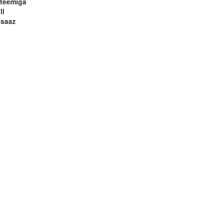
teemiga
ll
ssaaz