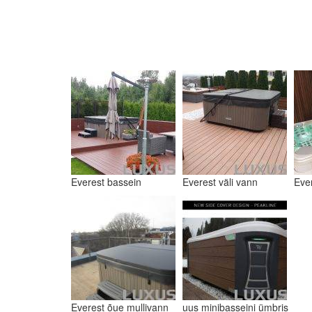
Everest bassein
Everest väli vann
Eve
Everest õue mullivann
uus minibasseini ümbris