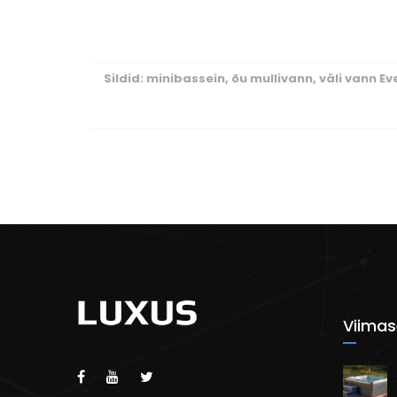
Sildid:
minibassein
,
õu mullivann
,
väli vann Ev
Viimas