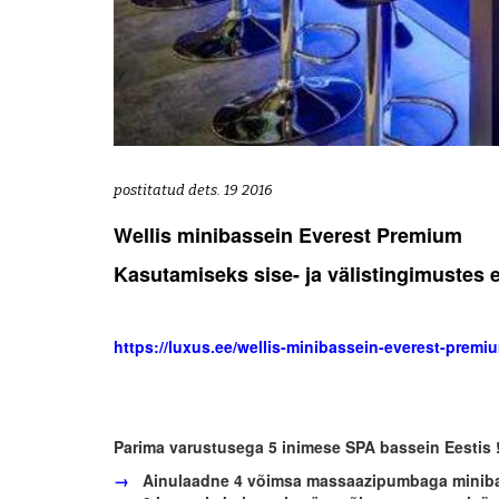
postitatud dets. 19 2016
Wellis minibassein Everest Premium
Kasutamiseks sise- ja välistingimustes 
https://luxus.ee/wellis-minibassein-everest-premi
Parima varustusega 5 inimese SPA bassein Eestis 
→
Ainulaadne 4 võimsa massaazipumbaga minib