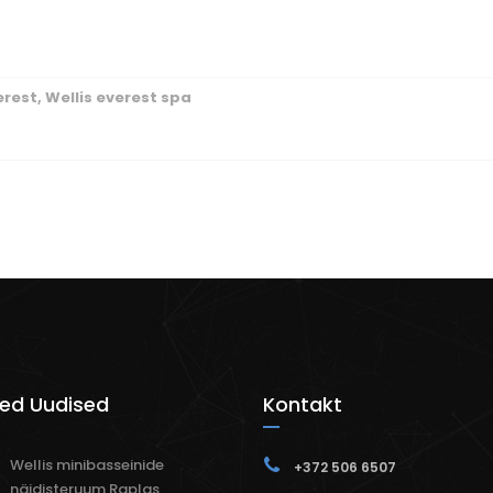
erest
,
Wellis everest spa
ed Uudised
Kontakt
Wellis minibasseinide
+372 506 6507
näidisteruum Raplas