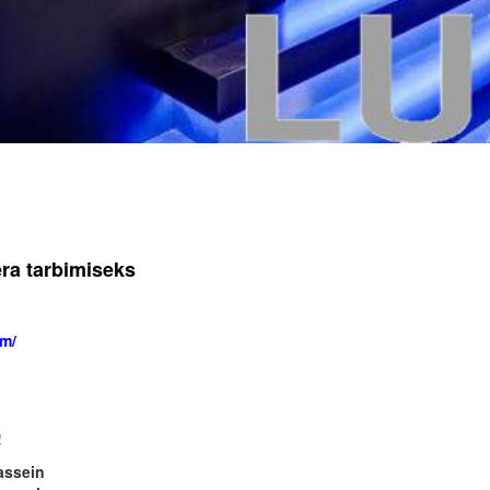
era tarbimiseks
um/
!
assein