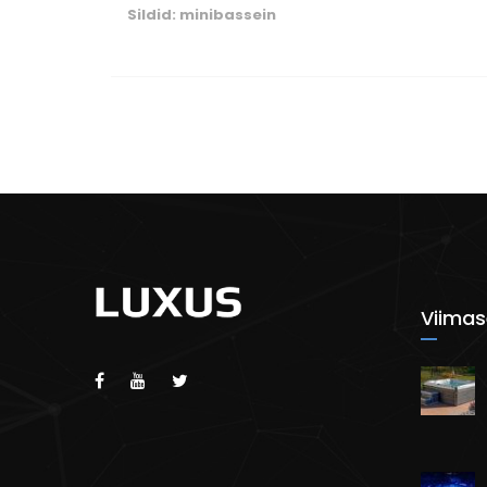
Sildid:
minibassein
Viimas