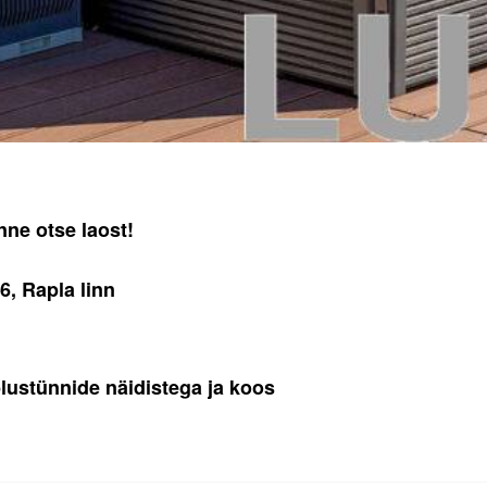
ne otse laost!
6, Rapla linn
lustünnide näidistega ja koos