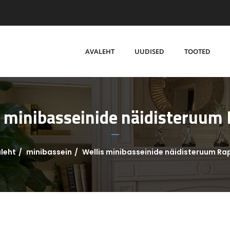
AVALEHT
UUDISED
TOOTED
s minibasseinide näidisteruum 
leht
minibassein
Wellis minibasseinide näidisteruum Ra