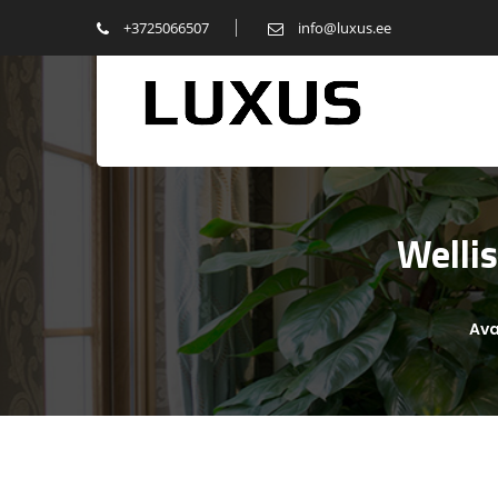
+3725066507
info@luxus.ee
Welli
Ava