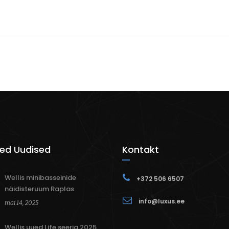
ed Uudised
Kontakt
Wellis minibasseinide
+372 506 6507
näidisteruum Raplas
info@luxus.ee
mai 14, 2025
Wellis uued Life seeria 2025