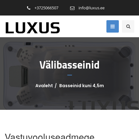
+3725066507
info@luxus.ee
Välibasseinid
Avaleht
Basseinid kuni 4,5m
Vastuvooluseadmege