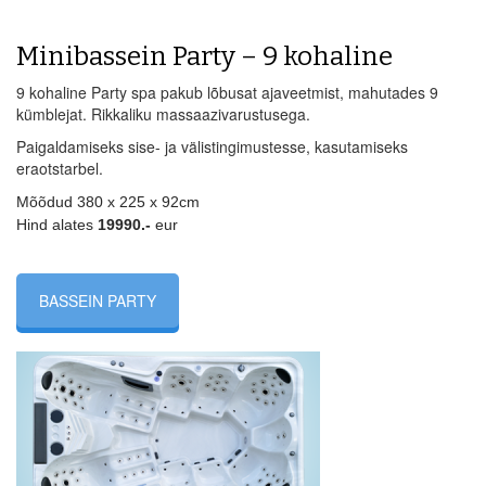
Minibassein Party – 9 kohaline
9 kohaline Party spa pakub lõbusat ajaveetmist, mahutades 9
kümblejat. Rikkaliku massaazivarustusega.
Paigaldamiseks sise- ja välistingimustesse, kasutamiseks
eraotstarbel.
Mõõdud 380 x 225 x 92cm
Hind alates
19990.-
eur
BASSEIN PARTY