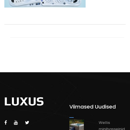
Viimased Uudised
Wellis
minibasseinid