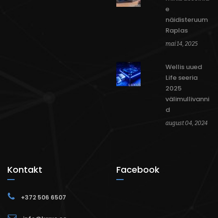
e
näidisteruum
Raplas
mai 14, 2025
Wellis uued
Life seeria
2025
välimullivanni
d
august 04, 2024
Kontakt
Facebook
+372 506 6507