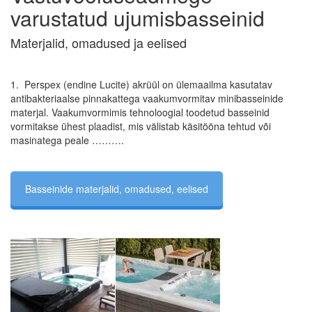
varustatud ujumisbasseinid
Materjalid, omadused ja eelised
1. Perspex (endine Lucite) akrüül on ülemaailma kasutatav
antibakteriaalse pinnakattega vaakumvormitav minibasseinide
materjal. Vaakumvormimis tehnoloogial toodetud basseinid
vormitakse ühest plaadist, mis välistab käsitööna tehtud või
masinatega peale ……….
Basseinide materjalid, omadused, eelised