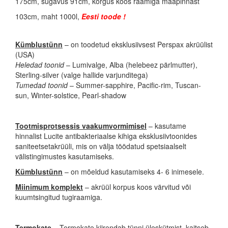
175cm, sügavus 91cm, kõrgus koos raamiga maapinnast
103cm, maht 1000l,
Eesti toode !
Kümblustünn
– on toodetud eksklusiivsest Perspax akrüülist
(USA)
Heledad toonid
– Lumivalge, Alba (helebeez pärlmutter),
Sterling-silver (valge hallide varjunditega)
Tumedad toonid
– Summer-sapphire, Pacific-rim, Tuscan-
sun, Winter-solstice, Pearl-shadow
Tootmisprotsessis vaakumvormimisel
– kasutame
hinnalist Lucite antibakteriaalse kihiga eksklusiivtoonides
saniteetsetakrüüli, mis on välja töödatud spetsiaalselt
välistingimustes kasutamiseks.
Kümblustünn
– on mõeldud kasutamiseks 4- 6 inimesele.
Miinimum komplekt
– akrüül korpus koos värvitud või
kuumtsingitud tugiraamiga.
Termokate
– Termokate kiirendab tünni üleskütmist, kaitseb