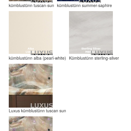
kümblustünn tuscan-sun
kümblustünn summer-saphire
kümblustünn alba (pearl-white)
Kümblustünn sterling-silver
Luxus kümblustünn tuscan sun