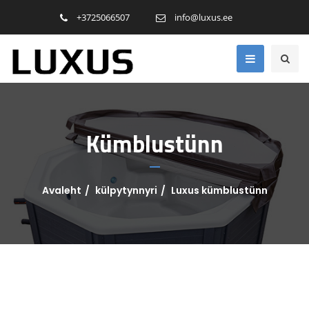
+3725066507
info@luxus.ee
Kümblustünn
Avaleht
külpytynnyri
Luxus kümblustünn