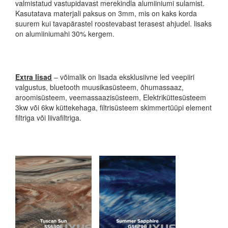
valmistatud vastupidavast merekindla alumiiniumi sulamist.
Kasutatava materjali paksus on 3mm, mis on kaks korda
suurem kui tavapärastel roostevabast terasest ahjudel. lisaks
on alumiiniumahi 30% kergem.
Extra lisad
– võimalik on lisada eksklusiivne led veepiiri
valgustus, bluetooth muusikasüsteem, õhumassaaz,
aroomisüsteem, veemassaazisüsteem, Elektriküttesüsteem
3kw või 6kw küttekehaga, filtrisüsteem skimmertüüpi element
filtriga või liivafiltriga.