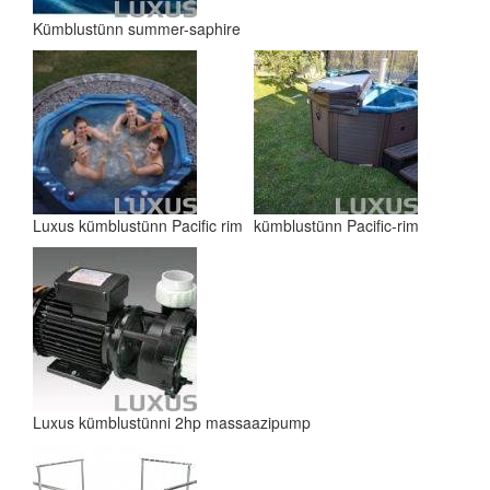
Kümblustünn summer-saphire
Luxus kümblustünn Pacific rim
kümblustünn Pacific-rim
Luxus kümblustünni 2hp massaazipump