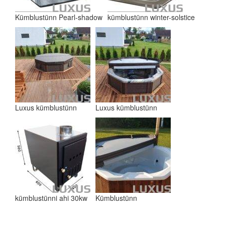
Kümblustünn Pearl-shadow
kümblustünn winter-solstice
Luxus kümblustünn
Luxus kümblustünn
kümblustünni ahi 30kw
Kümblustünn