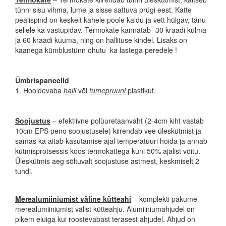
tünni sisu vihma, lume ja sisse sattuva prügi eest. Katte
pealispind on keskelt kahele poole kaldu ja vett hülgav, tänu
sellele ka vastupidav. Termokate kannatab -30 kraadi külma
ja 60 kraadi kuuma, ning on hallituse kindel. Lisaks on
kaanega kümblustünn ohutu ka lastega peredele !
Ümbrispaneelid
1. Hooldevaba
halli
või
tumepruuni
plastikut.
Soojustus
– efektiivne polüuretaanvaht (2-4cm kiht vastab
10cm EPS peno soojustusele) kiirendab vee üleskütmist ja
samas ka aitab kasutamise ajal temperatuuri hoida ja annab
kütmisprotsessis koos termokattega kuni 50% ajalist võitu.
Üleskütmis aeg sõltuvalt soojustuse astmest, keskmiselt 2
tundi.
Merealumiiniumist väline kütteahi
– komplekti pakume
merealumiiniumist välist kütteahju. Alumiiniumahjudel on
pikem eluiga kui roostevabast terasest ahjudel. Ahjud on