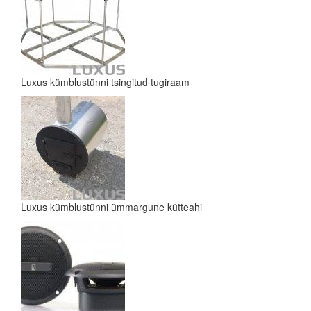
Luxus kümblustünni tsingitud tugiraam
Luxus kümblustünni ümmargune kütteahi