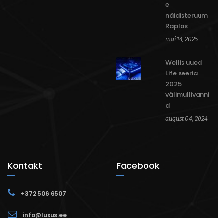
e
näidisteruum
Raplas
mai 14, 2025
Wellis uued
Life seeria
2025
välimullivanni
d
august 04, 2024
Kontakt
Facebook
+372 506 6507
info@luxus.ee