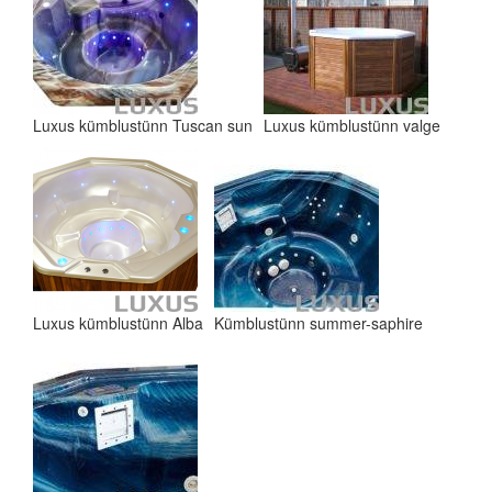
Luxus kümblustünn Tuscan sun
Luxus kümblustünn valge
Luxus kümblustünn Alba
Kümblustünn summer-saphire