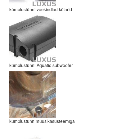
kümblustünni veekindlad kõlarid
kümblustünni Aquatic subwoofer
kümblustünn muusikasüsteemiga