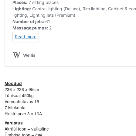
Mõõdud
236 × 236 x 95cm
Tühikaal 450kg
Veemahutavus 15
7 istekohta
Elektritarve 3 x 16A
Varustus
Akrüül toon – valikuline
Ümbrise toon –
hall