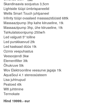
Skandinaavia soojustus 3,5cm
Lightside tüüpi ümbrispaneelid
Wellis Smart Touch juhtpaneel
Infinity tüüpi ovaalsed massaazidüüsid 68tk
Massaazipump 3hp kahe kiiruseline, 1tk
Massaazipump 3hp, ühe kiiruseline, 1tk
Tsirkulatsioonipump 250w/h
Led valgusti 5″ tolline
Led purskkaevud 2tk
Led kaskaad düüs 1tk
Ozmix veepuhastus
Veesoojendi 3kw
Elementfilter 3tk
Õhukruve 5tk
Wov Elektrooniline veesurve jagaja 1tk
AquaSoul 4.1 stereosüsteem
Lisa juhtnupud
Peatoed 4tk
Wifi juhtimine
Termokate
Hind 19999
.-
eur