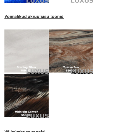
Võimalikud akrüülsisu toonid
Välisümbrise toonid