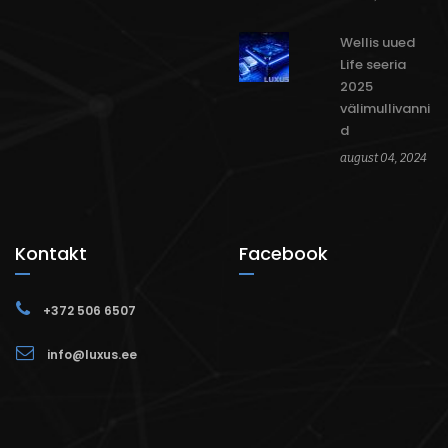
Wellis uued
Life seeria
2025
välimullivanni
d
august 04, 2024
Kontakt
Facebook
+372 506 6507
info@luxus.ee