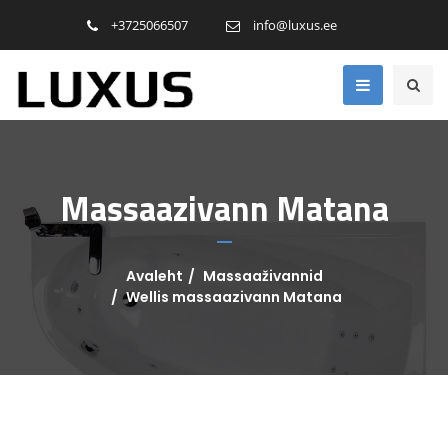
+3725066507
info@luxus.ee
Massaazivann Matana
Avaleht
Massaaživannid
Wellis massaazivann Matana