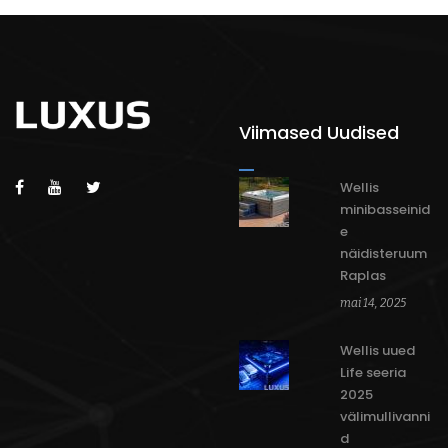
Viimased Uudised
Wellis
minibasseinid
e
näidisteruum
Raplas
mai 14, 2025
Wellis uued
Life seeria
2025
välimullivanni
d