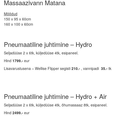
Massaazivann Matana
Mõõdud
150 x 95 x 60cm
160 x 100 x 60cm
Pneumaatiline juhtimine – Hydro
Seljadüüse 2 x 6tk, küljedüüse 4tk, esipaneel.
Hind
1799.-
eur
Lisavarustusena – Wellise Flipper segisti
210.-
, vannipadi
35.-
tk
Pneumaatiline juhtimine – Hydro + Air
Seljadüüse 2 x 6tk, küljedüüse 4tk, õhumassaaz 8tk, esipaneel.
Hind
2499.-
eur