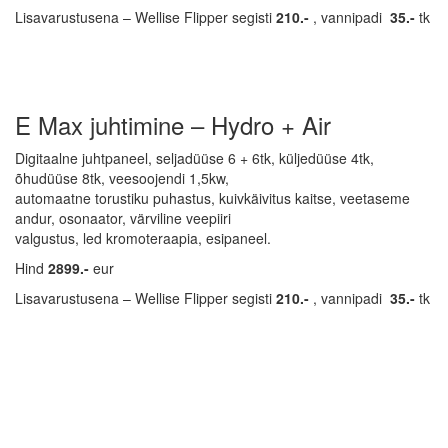
Lisavarustusena – Wellise Flipper segisti
210.-
, vannipadi
35.-
tk
E Max juhtimine – Hydro + Air
Digitaalne juhtpaneel, seljadüüse 6 + 6tk, küljedüüse 4tk,
õhudüüse 8tk, veesoojendi 1,5kw,
automaatne torustiku puhastus, kuivkäivitus kaitse, veetaseme
andur, osonaator, värviline veepiiri
valgustus, led kromoteraapia, esipaneel.
Hind
2899.-
eur
Lisavarustusena – Wellise Flipper segisti
210.-
, vannipadi
35.-
tk