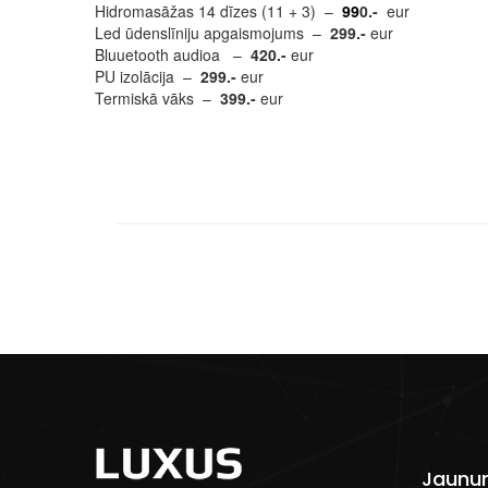
Hidromasāžas 14 dīzes (11 + 3) –
99
0.-
eur
Led ūdenslīniju apgaismojums –
299.-
eur
Bluuetooth audioa –
420.-
eur
PU izolācija –
299.-
eur
Termiskā vāks –
399.-
eur
Jaunu