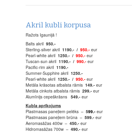
Akril kubli korpusa
Ražots Igaunijā !
Balts akril
950.-
Sterling-silver akril
1190.- /
950.-
eur
Pearl-white akril
1250.- /
950.-
eur
Tuscan-sun akril
1190.- /
990.-
eur
Pacific-rim akril
1190.-
Summer-Supphire akril
1250.-
Pearl-white akril
1250.- /
950.-
eur
Metāla krāsotas atbalsta rāmis
149.-
eur
Metāla cinkots atbalsta rāmis
299.-
eur
Alumīnijs cepeškrāsns
549.-
eur
Kubla aprīkojums
Plastmasas paneļiem pelēks –
5
99.-
eur
Plastmasas paneļiem brūna –
599.-
eur
Aeromasāžas 400w –
450.-
eur
Hidromasāžas 700w –
490.-
eur